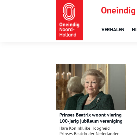
Oneindig
VERHALEN
N
Prinses Beatrix woont viering
100-jarig jubileum vereniging
De Zaansche Molen bij
Hare Koninklijke Hoogheid
Prinses Beatrix der Nederlanden