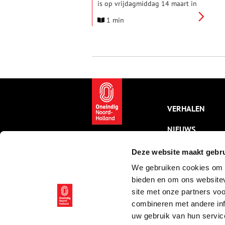
is op vrijdagmiddag 14 maart in
Zaandam aanwezig bij de
1 min
viering van het 100-jarig
jubileum van de vereniging De
Zaansche Molen. Prinses Beatrix
is Beschermvrouwe van
Vereniging De Hollandsche
Molen, die zich inzet voor het
behoud van molens in
Nederland.
VERHALEN
NIEUWS
KALENDER
Deze website maakt gebru
We gebruiken cookies om c
THEMA’S
bieden en om ons websitev
ACTIVITEITEN
site met onze partners vo
combineren met andere inf
VIDEO’S
uw gebruik van hun servic