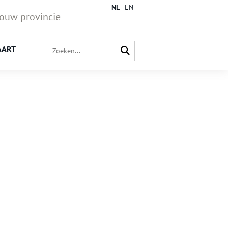
NL
EN
jouw provincie
AART