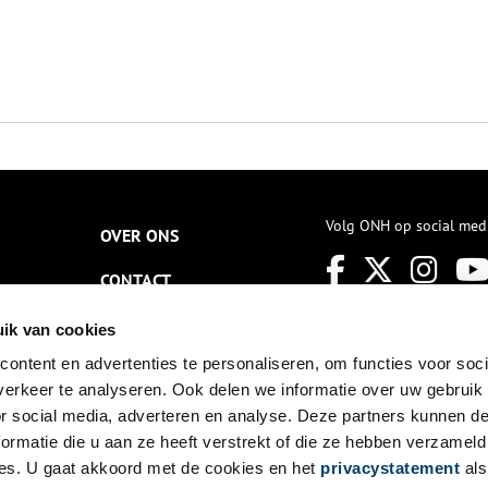
Volg ONH op social med
OVER ONS
CONTACT
NIEUWSBRIEF
ik van cookies
ontent en advertenties te personaliseren, om functies voor soci
DISCLAIMER
erkeer te analyseren. Ook delen we informatie over uw gebruik
PRIVACY
or social media, adverteren en analyse. Deze partners kunnen 
ormatie die u aan ze heeft verstrekt of die ze hebben verzameld
TOEGANKELIJKHEID
es. U gaat akkoord met de cookies en het
privacystatement
als