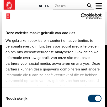
NL
EN
Deze website maakt gebruik van cookies
We gebruiken cookies om content en advertenties te
personaliseren, om functies voor social media te bieden
en om ons websiteverkeer te analyseren. Ook delen we
informatie over uw gebruik van onze site met onze
VERHALEN
partners voor social media, adverteren en analyse. Deze
NIEUWS
partners kunnen deze gegevens combineren met andere
informatie die u aan ze heeft verstrekt of die ze hebben
KALENDER
verzameld op basis van uw gebruik van hun services. U
gaat akkoord met de cookies en het
privacystatement
THEMA’S
als u onze website blijft gebruiken.
Toestemmingsselectie
ACTIVITEITEN
Noodzakelijk