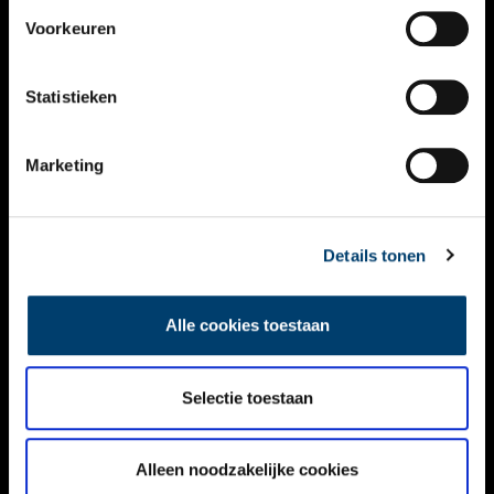
VIDEO’S
Voorkeuren
OVER ONS
Statistieken
CONTACT
NIEUWSBRIEF
Marketing
DISCLAIMER
Details tonen
PRIVACY
TOEGANKELIJKHEID
Alle cookies toestaan
Volg ONH op social media
Selectie toestaan
Alleen noodzakelijke cookies
© ONH | 2026