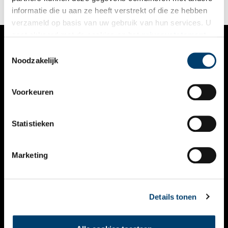
informatie die u aan ze heeft verstrekt of die ze hebben
verzameld op basis van uw gebruik van hun services. U
gaat akkoord met de cookies en het
privacystatement
als u onze website blijft gebruiken.
Toestemmingsselectie
VERHALEN
Noodzakelijk
NIEUWS
Voorkeuren
KALENDER
THEMA’S
Statistieken
ACTIVITEITEN
Marketing
VIDEO’S
OVER ONS
Details tonen
CONTACT