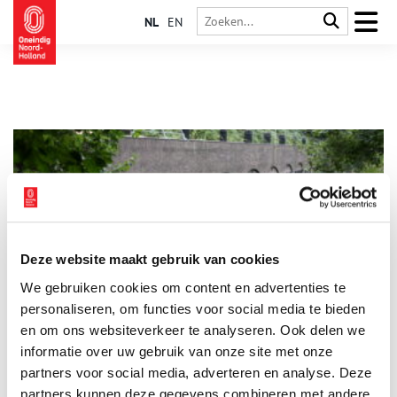
NL
EN
Deze website maakt gebruik van cookies
Fort bij Abcoude
We gebruiken cookies om content en advertenties te
Het Fort bij Abcoude is het oudste fort van de Stelling van
Amsterdam. Het fort ligt net buiten de kern van Abcoude en is
personaliseren, om functies voor social media te bieden
onderdeel van het Zuidoostfront van de Stelling.
en om ons websiteverkeer te analyseren. Ook delen we
informatie over uw gebruik van onze site met onze
partners voor social media, adverteren en analyse. Deze
partners kunnen deze gegevens combineren met andere