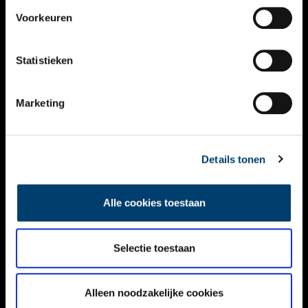
VIDEO’S
Voorkeuren
OVER ONS
Statistieken
CONTACT
NIEUWSBRIEF
Marketing
DISCLAIMER
Details tonen
PRIVACY
TOEGANKELIJKHEID
Alle cookies toestaan
Volg ONH op social media
Selectie toestaan
Alleen noodzakelijke cookies
© ONH | 2026