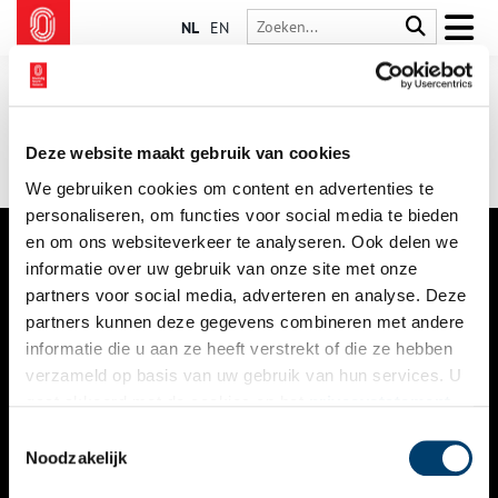
NL
EN
Deze website maakt gebruik van cookies
We gebruiken cookies om content en advertenties te
personaliseren, om functies voor social media te bieden
en om ons websiteverkeer te analyseren. Ook delen we
informatie over uw gebruik van onze site met onze
VERHALEN
partners voor social media, adverteren en analyse. Deze
NIEUWS
partners kunnen deze gegevens combineren met andere
informatie die u aan ze heeft verstrekt of die ze hebben
KALENDER
verzameld op basis van uw gebruik van hun services. U
gaat akkoord met de cookies en het
privacystatement
THEMA’S
als u onze website blijft gebruiken.
Toestemmingsselectie
ACTIVITEITEN
Noodzakelijk