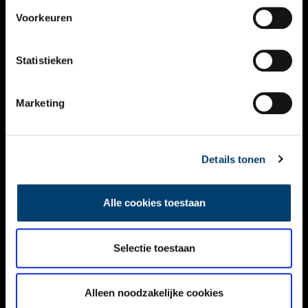
VIDEO’S
Voorkeuren
OVER ONS
Statistieken
CONTACT
NIEUWSBRIEF
Marketing
DISCLAIMER
Details tonen
PRIVACY
TOEGANKELIJKHEID
Alle cookies toestaan
Volg ONH op social media
Selectie toestaan
Alleen noodzakelijke cookies
© ONH | 2026