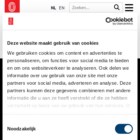
NL
EN
Deze website maakt gebruik van cookies
We gebruiken cookies om content en advertenties te
personaliseren, om functies voor social media te bieden
en om ons websiteverkeer te analyseren. Ook delen we
informatie over uw gebruik van onze site met onze
VERHALEN
partners voor social media, adverteren en analyse. Deze
NIEUWS
partners kunnen deze gegevens combineren met andere
informatie die u aan ze heeft verstrekt of die ze hebben
KALENDER
verzameld op basis van uw gebruik van hun services. U
gaat akkoord met de cookies en het
privacystatement
THEMA’S
als u onze website blijft gebruiken.
Toestemmingsselectie
ACTIVITEITEN
Noodzakelijk