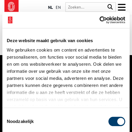
NL
EN
Deze website maakt gebruik van cookies
We gebruiken cookies om content en advertenties te
personaliseren, om functies voor social media te bieden
en om ons websiteverkeer te analyseren. Ook delen we
informatie over uw gebruik van onze site met onze
VERHALEN
partners voor social media, adverteren en analyse. Deze
NIEUWS
partners kunnen deze gegevens combineren met andere
informatie die u aan ze heeft verstrekt of die ze hebben
KALENDER
verzameld op basis van uw gebruik van hun services. U
gaat akkoord met de cookies en het
privacystatement
THEMA’S
als u onze website blijft gebruiken.
Toestemmingsselectie
ACTIVITEITEN
Noodzakelijk