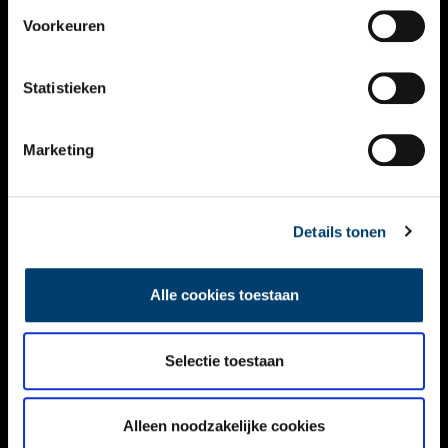
VIDEO’S
Voorkeuren
OVER ONS
Statistieken
CONTACT
NIEUWSBRIEF
Marketing
DISCLAIMER
Details tonen
PRIVACY
TOEGANKELIJKHEID
Alle cookies toestaan
Volg ONH op social media
Selectie toestaan
Alleen noodzakelijke cookies
© ONH | 2026