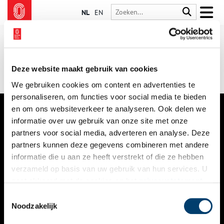
NL
EN
Deze website maakt gebruik van cookies
We gebruiken cookies om content en advertenties te
personaliseren, om functies voor social media te bieden
en om ons websiteverkeer te analyseren. Ook delen we
informatie over uw gebruik van onze site met onze
VERHALEN
partners voor social media, adverteren en analyse. Deze
NIEUWS
partners kunnen deze gegevens combineren met andere
informatie die u aan ze heeft verstrekt of die ze hebben
KALENDER
verzameld op basis van uw gebruik van hun services. U
gaat akkoord met de cookies en het
privacystatement
THEMA’S
als u onze website blijft gebruiken.
Toestemmingsselectie
ACTIVITEITEN
Noodzakelijk