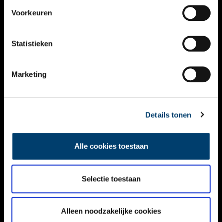
VIDEO’S
Voorkeuren
OVER ONS
Statistieken
CONTACT
NIEUWSBRIEF
Marketing
DISCLAIMER
Details tonen
PRIVACY
TOEGANKELIJKHEID
Alle cookies toestaan
Volg ONH op social media
Selectie toestaan
Alleen noodzakelijke cookies
© ONH | 2026