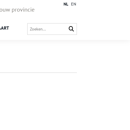
NL
EN
jouw provincie
AART