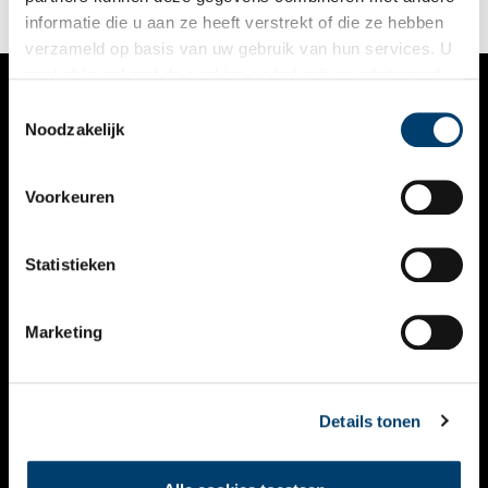
informatie die u aan ze heeft verstrekt of die ze hebben
verzameld op basis van uw gebruik van hun services. U
gaat akkoord met de cookies en het
privacystatement
als u onze website blijft gebruiken.
Toestemmingsselectie
VERHALEN
Noodzakelijk
NIEUWS
Voorkeuren
KALENDER
THEMA’S
Statistieken
ACTIVITEITEN
Marketing
VIDEO’S
OVER ONS
Details tonen
CONTACT