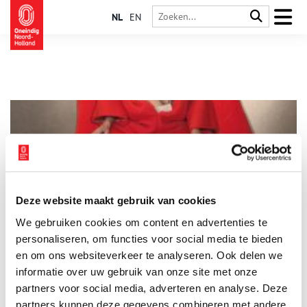
NL
EN
Deze website maakt gebruik van cookies
‘Lisa Konno Paul Kooiker’ in Museum Kranenburgh
We gebruiken cookies om content en advertenties te
Vanaf 24 mei presenteert Museum Kranenburgh het werk van
spraakmakend kunstenaars Lisa Konno (NL, 1992) en Paul
personaliseren, om functies voor social media te bieden
Kooiker (NL, 1964) in de totaalinstallatie Lisa Konno Paul
en om ons websiteverkeer te analyseren. Ook delen we
Kooiker. Konno en Kooiker hebben ieder een eigen praktijk,
informatie over uw gebruik van onze site met onze
2 min
maar delen een interdisciplinaire wijze van werken waarbij ze
zich vrij bewegen tussen onder meer beeldende kunst, mode,
partners voor social media, adverteren en analyse. Deze
fotografie en performance.
partners kunnen deze gegevens combineren met andere