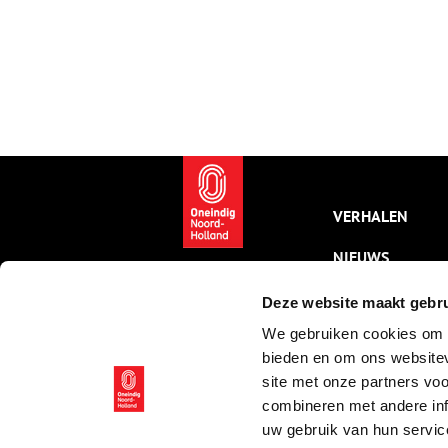
VERHALEN
NIEUWS
KALENDER
Deze website maakt gebru
We gebruiken cookies om c
THEMA’S
bieden en om ons websitev
ACTIVITEITEN
site met onze partners vo
combineren met andere inf
VIDEO’S
uw gebruik van hun servic