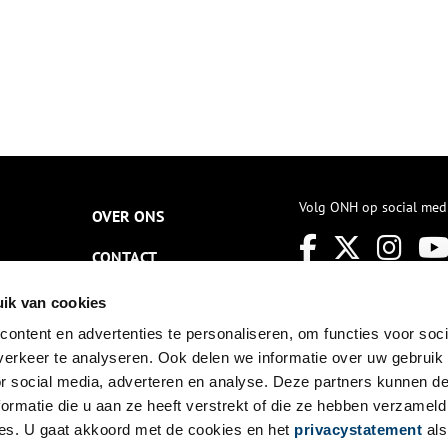
Volg ONH op social med
OVER ONS
CONTACT
NIEUWSBRIEF
ik van cookies
ontent en advertenties te personaliseren, om functies voor soci
DISCLAIMER
erkeer te analyseren. Ook delen we informatie over uw gebruik
PRIVACY
or social media, adverteren en analyse. Deze partners kunnen 
ormatie die u aan ze heeft verstrekt of die ze hebben verzameld
TOEGANKELIJKHEID
es. U gaat akkoord met de cookies en het
privacystatement
als