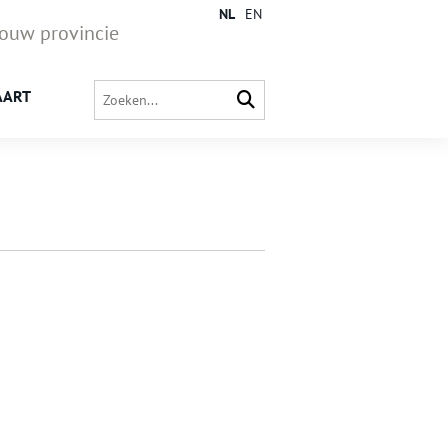
NL
EN
jouw provincie
AART