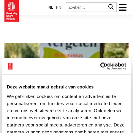
NL
EN
Deze website maakt gebruik van cookies
Crowdfunding Indië-monument Alkmaar van start
We gebruiken cookies om content en advertenties te
Op zondag 8 september vond de 24e editie van de Pasar Kecil
Alkmaar plaats. Dit jaarlijks terugkerende evenement,
personaliseren, om functies voor social media te bieden
georganiseerd door BersaMaju, onderdeel van de Vereniging
en om ons websiteverkeer te analyseren. Ook delen we
Tropenvrienden Alkmaar, trok zo’n 3000 bezoekers die genoten
informatie over uw gebruik van onze site met onze
2 min
van de Indische en Molukse cultuur. Tijdens de Pasar Kecil
vond ook de aftrap plaats van de crowdfundingcampagne voor
partners voor social media, adverteren en analyse. Deze
de realisatie van een Indië-monument in Alkmaar.
partners kunnen deze gegevens combineren met andere