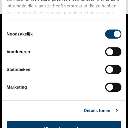
informatie die u aan ze heeft verstrekt of die ze hebben
verzameld op basis van uw gebruik van hun services. U
gaat akkoord met de cookies en het
privacystatement
als u onze website blijft gebruiken.
Toestemmingsselectie
VERHALEN
Noodzakelijk
NIEUWS
Voorkeuren
KALENDER
THEMA’S
Statistieken
ACTIVITEITEN
Marketing
VIDEO’S
OVER ONS
Details tonen
CONTACT