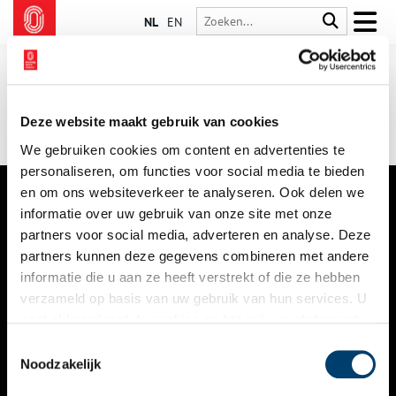
NL
EN
Deze website maakt gebruik van cookies
We gebruiken cookies om content en advertenties te
personaliseren, om functies voor social media te bieden
en om ons websiteverkeer te analyseren. Ook delen we
informatie over uw gebruik van onze site met onze
VERHALEN
partners voor social media, adverteren en analyse. Deze
NIEUWS
partners kunnen deze gegevens combineren met andere
informatie die u aan ze heeft verstrekt of die ze hebben
KALENDER
verzameld op basis van uw gebruik van hun services. U
gaat akkoord met de cookies en het
privacystatement
THEMA’S
als u onze website blijft gebruiken.
Toestemmingsselectie
ACTIVITEITEN
Noodzakelijk