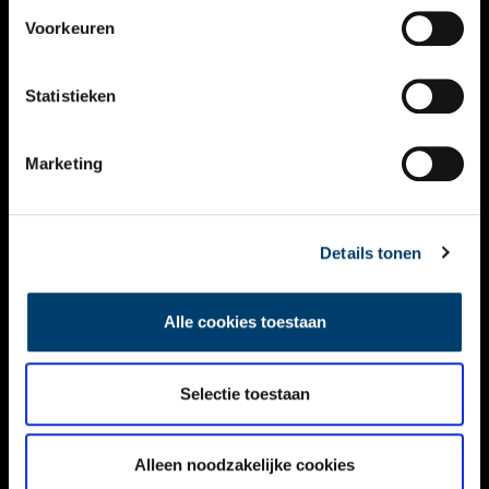
VIDEO’S
Voorkeuren
OVER ONS
Statistieken
CONTACT
NIEUWSBRIEF
Marketing
DISCLAIMER
Details tonen
PRIVACY
TOEGANKELIJKHEID
Alle cookies toestaan
Volg ONH op social media
Selectie toestaan
Alleen noodzakelijke cookies
© ONH | 2026