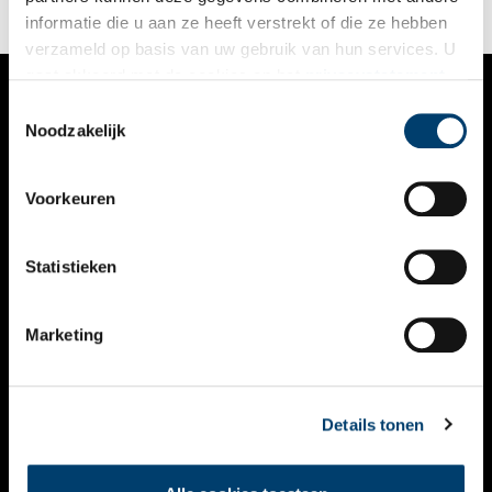
informatie die u aan ze heeft verstrekt of die ze hebben
verzameld op basis van uw gebruik van hun services. U
gaat akkoord met de cookies en het
privacystatement
als u onze website blijft gebruiken.
Toestemmingsselectie
VERHALEN
Noodzakelijk
NIEUWS
Voorkeuren
KALENDER
THEMA’S
Statistieken
ACTIVITEITEN
Marketing
VIDEO’S
OVER ONS
Details tonen
CONTACT