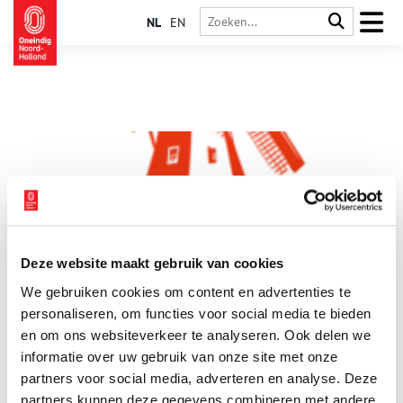
NL
EN
Deze website maakt gebruik van cookies
Zaanse theatervoorstelling: PAPIER
We gebruiken cookies om content en advertenties te
4 Juli 2026 is het 250 jaar geleden dat in Amerika de
‘Declaration of Independence’ het licht zag. En wel op Zaans
personaliseren, om functies voor social media te bieden
papier. Op 4 juli 2026 gaat ook de nieuwe Zaanse
en om ons websiteverkeer te analyseren. Ook delen we
locatievoorstelling PAPIER in première, een initiatief van de
informatie over uw gebruik van onze site met onze
1 min
Stichting Papiergeschiedenis Zaanstreek. De tekst is
geschreven door Wiske Sterringa en de regie is handen van
partners voor social media, adverteren en analyse. Deze
Bruun Kuijt; dus dat zit snor.
partners kunnen deze gegevens combineren met andere