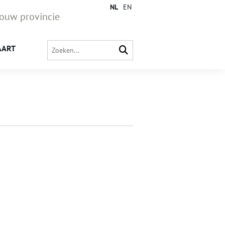
NL
EN
jouw provincie
AART