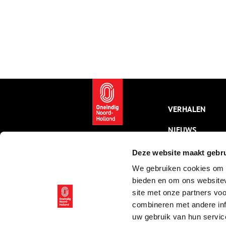
VERHALEN
NIEUWS
KALENDER
Deze website maakt gebru
We gebruiken cookies om c
THEMA’S
bieden en om ons websitev
ACTIVITEITEN
site met onze partners vo
combineren met andere inf
VIDEO’S
uw gebruik van hun servic