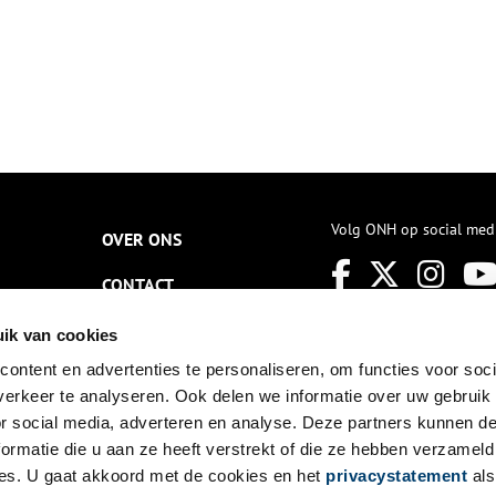
Volg ONH op social med
OVER ONS
CONTACT
NIEUWSBRIEF
ik van cookies
ontent en advertenties te personaliseren, om functies voor soci
DISCLAIMER
erkeer te analyseren. Ook delen we informatie over uw gebruik
PRIVACY
or social media, adverteren en analyse. Deze partners kunnen 
ormatie die u aan ze heeft verstrekt of die ze hebben verzameld
TOEGANKELIJKHEID
es. U gaat akkoord met de cookies en het
privacystatement
als