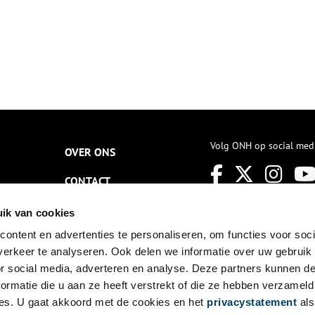
Volg ONH op social med
OVER ONS
CONTACT
NIEUWSBRIEF
ik van cookies
ontent en advertenties te personaliseren, om functies voor soci
DISCLAIMER
erkeer te analyseren. Ook delen we informatie over uw gebruik
PRIVACY
or social media, adverteren en analyse. Deze partners kunnen 
ormatie die u aan ze heeft verstrekt of die ze hebben verzameld
TOEGANKELIJKHEID
es. U gaat akkoord met de cookies en het
privacystatement
als