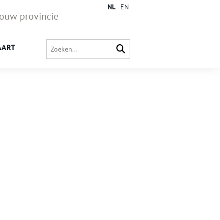
NL
EN
jouw provincie
AART