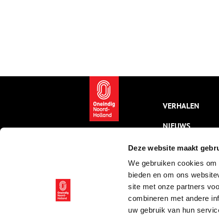
VERHALEN
NIEUWS
KALENDER
Deze website maakt gebru
We gebruiken cookies om c
THEMA’S
bieden en om ons websitev
ACTIVITEITEN
site met onze partners vo
combineren met andere inf
VIDEO’S
uw gebruik van hun servic