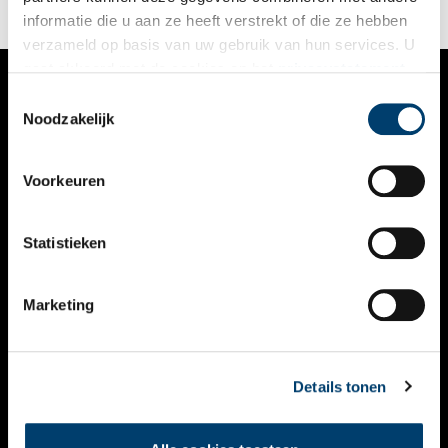
onbekende Sloten!
informatie die u aan ze heeft verstrekt of die ze hebben
verzameld op basis van uw gebruik van hun services. U
gaat akkoord met de cookies en het
privacystatement
als u onze website blijft gebruiken.
Toestemmingsselectie
VERHALEN
Noodzakelijk
NIEUWS
Voorkeuren
KALENDER
THEMA’S
Statistieken
ACTIVITEITEN
Marketing
VIDEO’S
OVER ONS
Details tonen
CONTACT