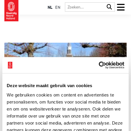
NL
EN
Deze website maakt gebruik van cookies
Mijn plek: Sloten – het oudste dorp van Amsterdam
We gebruiken cookies om content en advertenties te
Welke plaats vind jij het meest kenmerkend voor Noord-
Holland? Fred van de Water neemt ons mee naar Sloten,
personaliseren, om functies voor social media te bieden
inmiddels opgeslokt door Amsterdam. Vanuit gemeente Sloten
en om ons websiteverkeer te analyseren. Ook delen we
stoomden in 1839 de eerste treinen in ons land. Tuinders uit
informatie over uw gebruik van onze site met onze
Sloten bezorgden Amsterdammers hun verse groenten. Door
Sloten liepen pelgrims over de ‘heilige weg’, vanwege het
partners voor social media, adverteren en analyse. Deze
Mirakel. De keizer kwam in 1489 in dit dorp. Op naar dit
partners kunnen deze gegevens combineren met andere