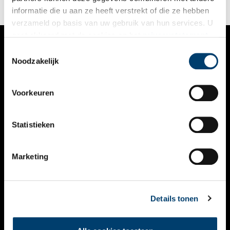
verzamelen vandaag de dag is.
informatie die u aan ze heeft verstrekt of die ze hebben
verzameld op basis van uw gebruik van hun services. U
gaat akkoord met de cookies en het
privacystatement
als u onze website blijft gebruiken.
Toestemmingsselectie
VERHALEN
Noodzakelijk
NIEUWS
Voorkeuren
KALENDER
THEMA’S
Statistieken
ACTIVITEITEN
Marketing
VIDEO’S
OVER ONS
Details tonen
CONTACT