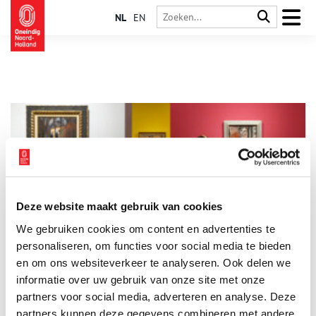
NL
EN
Deze website maakt gebruik van cookies
PAN Amsterdam 2026: De kunst van het ontdekken
We gebruiken cookies om content en advertenties te
PAN Amsterdam 2026 vindt plaats van zondag 1 tot en met
zondag 8 november in RAI Amsterdam. Met circa 125
personaliseren, om functies voor social media te bieden
kunsthandelaren, antiquairs en galeriehouders brengt PAN
en om ons websiteverkeer te analyseren. Ook delen we
Amsterdam opnieuw een uitzonderlijke mix van kunst, antiek
informatie over uw gebruik van onze site met onze
3 min
en design bijeen. Van oude meesters tot hedendaagse kunst,
van fotografie en design tot juwelen, Aziatische kunst en
partners voor social media, adverteren en analyse. Deze
bijzondere verzamelobjecten: de beurs laat zien hoe breed
partners kunnen deze gegevens combineren met andere