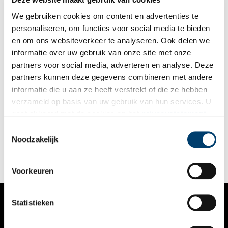
verzamelen vandaag de dag is.
We gebruiken cookies om content en advertenties te
personaliseren, om functies voor social media te bieden
en om ons websiteverkeer te analyseren. Ook delen we
informatie over uw gebruik van onze site met onze
partners voor social media, adverteren en analyse. Deze
partners kunnen deze gegevens combineren met andere
Kröller Müller doet mee aan kunstbeurs PAN
informatie die u aan ze heeft verstrekt of die ze hebben
In de RAI vindt vanaf 2 november voor de 38e keer de PAN
verzameld op basis van uw gebruik van hun services. U
Amsterdam plaats, een kunstbeurs met oude meesters, maar
gaat akkoord met de cookies en het
privacystatement
ook hedendaagse kunst en design.
als u onze website blijft gebruiken.
Toestemmingsselectie
1 min
Noodzakelijk
Voorkeuren
Statistieken
VERHALEN