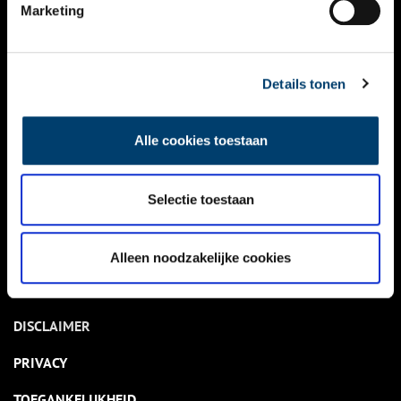
NIEUWS
Marketing
KALENDER
THEMA’S
Details tonen
ACTIVITEITEN
Alle cookies toestaan
VIDEO’S
Selectie toestaan
OVER ONS
CONTACT
Alleen noodzakelijke cookies
NIEUWSBRIEF
DISCLAIMER
PRIVACY
TOEGANKELIJKHEID