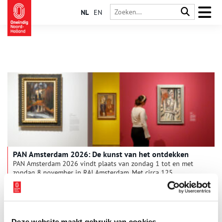
NL
EN
PAN Amsterdam 2026: De kunst van het ontdekken
PAN Amsterdam 2026 vindt plaats van zondag 1 tot en met
zondag 8 november in RAI Amsterdam. Met circa 125
kunsthandelaren, antiquairs en galeriehouders brengt PAN
Amsterdam opnieuw een uitzonderlijke mix van kunst, antiek
3 min
en design bijeen. Van oude meesters tot hedendaagse kunst,
van fotografie en design tot juwelen, Aziatische kunst en
bijzondere verzamelobjecten: de beurs laat zien hoe breed
Deze website maakt gebruik van cookies