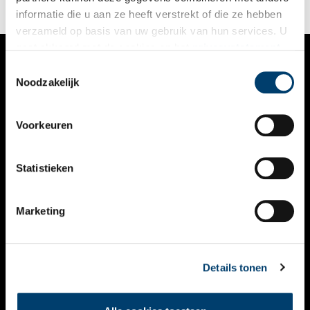
informatie die u aan ze heeft verstrekt of die ze hebben
verzameld op basis van uw gebruik van hun services. U
gaat akkoord met de cookies en het
privacystatement
als u onze website blijft gebruiken.
Toestemmingsselectie
VERHALEN
Noodzakelijk
NIEUWS
Voorkeuren
KALENDER
THEMA’S
Statistieken
ACTIVITEITEN
Marketing
VIDEO’S
OVER ONS
Details tonen
CONTACT