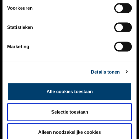
VIDEO’S
Voorkeuren
OVER ONS
Statistieken
CONTACT
NIEUWSBRIEF
Marketing
DISCLAIMER
Details tonen
PRIVACY
TOEGANKELIJKHEID
Alle cookies toestaan
Volg ONH op social media
Selectie toestaan
Alleen noodzakelijke cookies
© ONH | 2026