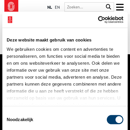
NL
EN
Deze website maakt gebruik van cookies
We gebruiken cookies om content en advertenties te
personaliseren, om functies voor social media te bieden
en om ons websiteverkeer te analyseren. Ook delen we
informatie over uw gebruik van onze site met onze
VERHALEN
partners voor social media, adverteren en analyse. Deze
NIEUWS
partners kunnen deze gegevens combineren met andere
informatie die u aan ze heeft verstrekt of die ze hebben
KALENDER
verzameld op basis van uw gebruik van hun services. U
gaat akkoord met de cookies en het
privacystatement
THEMA’S
als u onze website blijft gebruiken.
Toestemmingsselectie
ACTIVITEITEN
Noodzakelijk