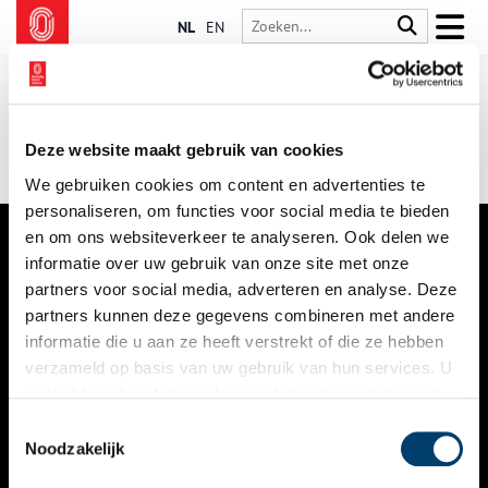
NL
EN
Deze website maakt gebruik van cookies
We gebruiken cookies om content en advertenties te
personaliseren, om functies voor social media te bieden
en om ons websiteverkeer te analyseren. Ook delen we
informatie over uw gebruik van onze site met onze
VERHALEN
partners voor social media, adverteren en analyse. Deze
NIEUWS
partners kunnen deze gegevens combineren met andere
informatie die u aan ze heeft verstrekt of die ze hebben
KALENDER
verzameld op basis van uw gebruik van hun services. U
gaat akkoord met de cookies en het
privacystatement
THEMA’S
als u onze website blijft gebruiken.
Toestemmingsselectie
ACTIVITEITEN
Noodzakelijk