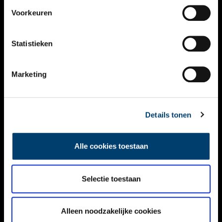
VIDEO’S
Voorkeuren
OVER ONS
Statistieken
CONTACT
NIEUWSBRIEF
Marketing
DISCLAIMER
Details tonen
PRIVACY
TOEGANKELIJKHEID
Alle cookies toestaan
Volg ONH op social media
Selectie toestaan
Alleen noodzakelijke cookies
© ONH | 2026