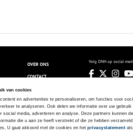
Volg ONH op social med
OVER ONS
CONTACT
NIEUWSBRIEF
ik van cookies
ontent en advertenties te personaliseren, om functies voor soci
DISCLAIMER
erkeer te analyseren. Ook delen we informatie over uw gebruik
PRIVACY
or social media, adverteren en analyse. Deze partners kunnen 
ormatie die u aan ze heeft verstrekt of die ze hebben verzameld
TOEGANKELIJKHEID
es. U gaat akkoord met de cookies en het
privacystatement
als