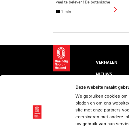
veel te beleven! De botanische
tuin staat vol prachtige
1 min
voorjaarsbloeiers. De perfecte
plek om te genieten van al het
moois dat het voorjaar te
bieden heeft. Voor jong en oud
is er een gevarieerd aanbod met
activiteiten en ontspanning.
VERHALEN
NIEUWS
KALENDER
Deze website maakt gebru
We gebruiken cookies om c
THEMA’S
bieden en om ons websitev
ACTIVITEITEN
site met onze partners vo
combineren met andere inf
VIDEO’S
uw gebruik van hun servic