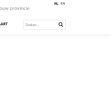
NL
EN
jouw provincie
AART