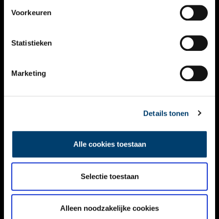
VIDEO’S
Voorkeuren
OVER ONS
Statistieken
CONTACT
NIEUWSBRIEF
Marketing
DISCLAIMER
Details tonen
PRIVACY
TOEGANKELIJKHEID
Alle cookies toestaan
Volg ONH op social media
Selectie toestaan
Alleen noodzakelijke cookies
© ONH | 2026