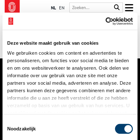
NL
EN
Deze website maakt gebruik van cookies
We gebruiken cookies om content en advertenties te
personaliseren, om functies voor social media te bieden
en om ons websiteverkeer te analyseren. Ook delen we
informatie over uw gebruik van onze site met onze
VERHALEN
partners voor social media, adverteren en analyse. Deze
NIEUWS
partners kunnen deze gegevens combineren met andere
informatie die u aan ze heeft verstrekt of die ze hebben
KALENDER
verzameld op basis van uw gebruik van hun services. U
gaat akkoord met de cookies en het
privacystatement
THEMA’S
als u onze website blijft gebruiken.
Toestemmingsselectie
ACTIVITEITEN
Noodzakelijk