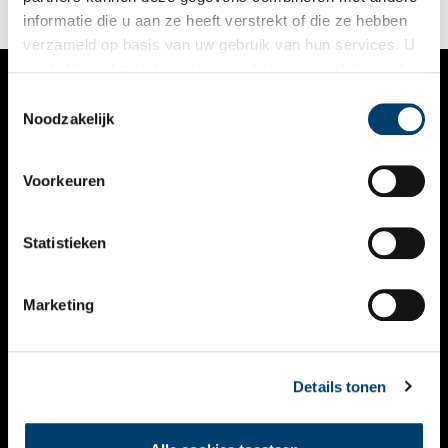
informatie die u aan ze heeft verstrekt of die ze hebben
verzameld op basis van uw gebruik van hun services. U
gaat akkoord met de cookies en het
privacystatement
als u onze website blijft gebruiken.
Toestemmingsselectie
VERHALEN
Noodzakelijk
NIEUWS
Voorkeuren
KALENDER
THEMA’S
Statistieken
ACTIVITEITEN
Marketing
VIDEO’S
OVER ONS
Details tonen
CONTACT