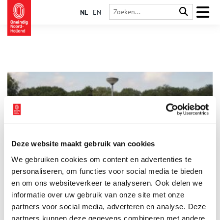
NL
EN
Deze website maakt gebruik van cookies
Oude Huizers vertellen vanwege 80 jaar bevrijding
We gebruiken cookies om content en advertenties te
In aanloop naar de viering van 80 jaar bevrijding is in het
Huizer Museum tijdelijk de film ‘Oude Huizers vertellen’ te zien.
personaliseren, om functies voor social media te bieden
In de film vertellen Krijn Bakker en Femmetje Jongerden-
en om ons websiteverkeer te analyseren. Ook delen we
Westland over de oorlog die zij meemaakten.
informatie over uw gebruik van onze site met onze
1 min
partners voor social media, adverteren en analyse. Deze
partners kunnen deze gegevens combineren met andere