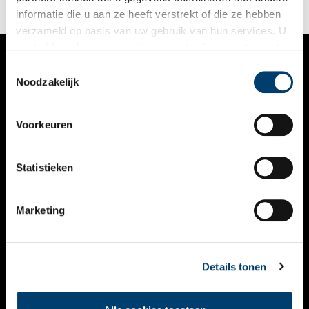
informatie die u aan ze heeft verstrekt of die ze hebben
verzameld op basis van uw gebruik van hun services. U
gaat akkoord met de cookies en het
privacystatement
als u onze website blijft gebruiken.
Toestemmingsselectie
VERHALEN
Noodzakelijk
NIEUWS
Voorkeuren
KALENDER
THEMA’S
Statistieken
ACTIVITEITEN
Marketing
VIDEO’S
OVER ONS
Details tonen
CONTACT