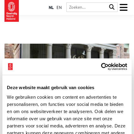
NL
EN
Deze website maakt gebruik van cookies
Zusterstad Osnabrück bezoekt de Vredestempel Haarlem
We gebruiken cookies om content en advertenties te
Op zaterdag 18 april (gelijktijdig met het jaarlijkse
Bloemencorso) zal de Duitse zusterstad samen met
personaliseren, om functies voor social media te bieden
burgemeester Jos Wienen de Vredestempel bezoeken in het
en om ons websiteverkeer te analyseren. Ook delen we
centrum van Haarlem.
informatie over uw gebruik van onze site met onze
1 min
partners voor social media, adverteren en analyse. Deze
partners kunnen deze gegevens combineren met andere