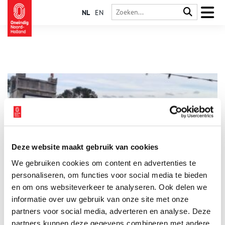
NL
EN
Deze website maakt gebruik van cookies
Oud Osdorp is nu de tuin van Amsterdam-West
We gebruiken cookies om content en advertenties te
Op een mooie zondagmiddag zit de Fruittuin van West vol met
jonge gezinnen. Hier, omringd door weilanden, sportvelden en
personaliseren, om functies voor social media te bieden
volkstuintjes, kunnen ze even bijkomen van de drukte in de
en om ons websiteverkeer te analyseren. Ook delen we
hoofdstad. Wat ze niet weten, is dat dit groene stukje van de
informatie over uw gebruik van onze site met onze
Osdorper Binnenpolder een van de laatste oorspronkelijke
veenweidelandschappen is onder de rook van Amsterdam. Een
partners voor social media, adverteren en analyse. Deze
landschap dat al eeuwenlang min of meer hetzelfde is, maar de
partners kunnen deze gegevens combineren met andere