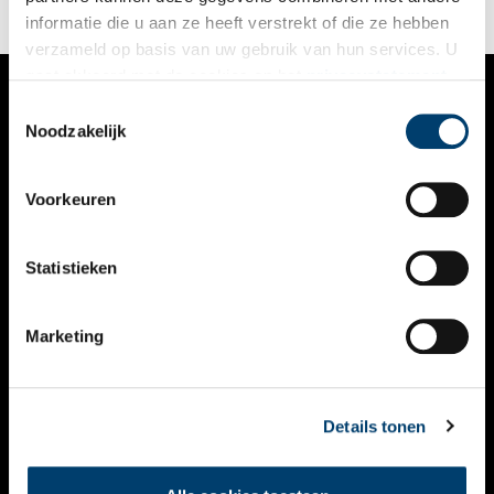
stadsgrens steeds dichterbij heeft zien kruipen.
informatie die u aan ze heeft verstrekt of die ze hebben
verzameld op basis van uw gebruik van hun services. U
gaat akkoord met de cookies en het
privacystatement
als u onze website blijft gebruiken.
Toestemmingsselectie
VERHALEN
Noodzakelijk
NIEUWS
Voorkeuren
KALENDER
THEMA’S
Statistieken
ACTIVITEITEN
Marketing
VIDEO’S
OVER ONS
Details tonen
CONTACT