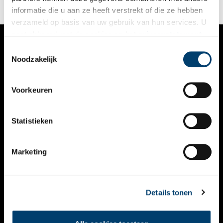
informatie die u aan ze heeft verstrekt of die ze hebben
verzameld op basis van uw gebruik van hun services. U
gaat akkoord met de cookies en het
privacystatement
als u onze website blijft gebruiken.
Toestemmingsselectie
VERHALEN
Noodzakelijk
NIEUWS
Voorkeuren
KALENDER
THEMA’S
Statistieken
ACTIVITEITEN
Marketing
VIDEO’S
OVER ONS
Details tonen
CONTACT