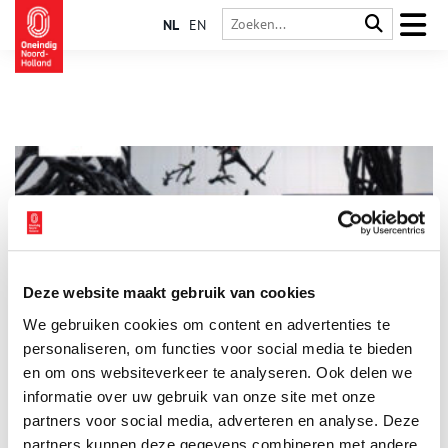
NL
EN
Deze website maakt gebruik van cookies
Opwaaiend Stof in de Kunstkerk Muiden
We gebruiken cookies om content en advertenties te
Aan de kade van de Vecht in Muiden een veelzijdige,
betoverende tentoonstelling, die laat verwonderen en aanzet
personaliseren, om functies voor social media te bieden
tot nadenken. Zowel in de letterlijke als figuurlijke zin, doen
en om ons websiteverkeer te analyseren. Ook delen we
de werken in de tentoonstelling stof opwaaien
informatie over uw gebruik van onze site met onze
1 min
partners voor social media, adverteren en analyse. Deze
partners kunnen deze gegevens combineren met andere