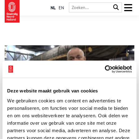
NL
EN
Deze website maakt gebruik van cookies
Oproep van Oorlogsmuseum Medemblik
We gebruiken cookies om content en advertenties te
Het Oorlogsmuseum in Medemblik roept mensen op om een
slag op zolder te maken en materialen uit de oorlogstijd in te
personaliseren, om functies voor social media te bieden
leveren voor ze verloren gaan. Voor exposities kunnen zelfs de
en om ons websiteverkeer te analyseren. Ook delen we
kleinste voorwerpen net het verschil maken.
informatie over uw gebruik van onze site met onze
1 min
partners voor social media, adverteren en analyse. Deze
partners kunnen deze gegevens combineren met andere