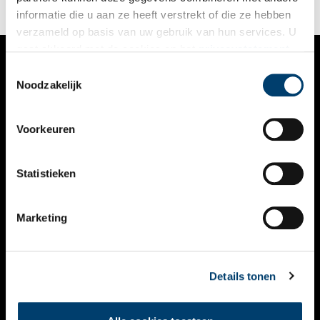
informatie die u aan ze heeft verstrekt of die ze hebben
verzameld op basis van uw gebruik van hun services. U
gaat akkoord met de cookies en het
privacystatement
als u onze website blijft gebruiken.
Toestemmingsselectie
VERHALEN
Noodzakelijk
NIEUWS
Voorkeuren
KALENDER
THEMA’S
Statistieken
ACTIVITEITEN
Marketing
VIDEO’S
OVER ONS
Details tonen
CONTACT