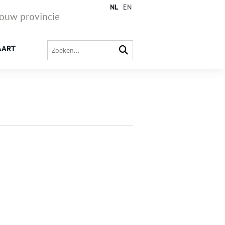
NL
EN
jouw provincie
AART