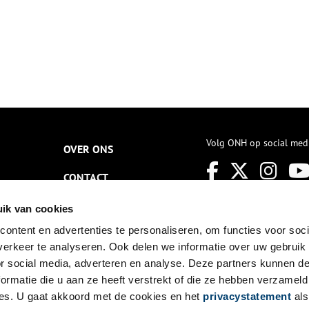
Volg ONH op social med
OVER ONS
CONTACT
NIEUWSBRIEF
ik van cookies
ontent en advertenties te personaliseren, om functies voor soci
DISCLAIMER
erkeer te analyseren. Ook delen we informatie over uw gebruik
PRIVACY
or social media, adverteren en analyse. Deze partners kunnen 
ormatie die u aan ze heeft verstrekt of die ze hebben verzameld
TOEGANKELIJKHEID
es. U gaat akkoord met de cookies en het
privacystatement
als