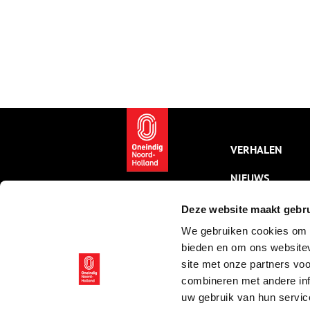
VERHALEN
NIEUWS
KALENDER
Deze website maakt gebru
We gebruiken cookies om c
THEMA’S
bieden en om ons websitev
ACTIVITEITEN
site met onze partners vo
combineren met andere inf
VIDEO’S
uw gebruik van hun servic