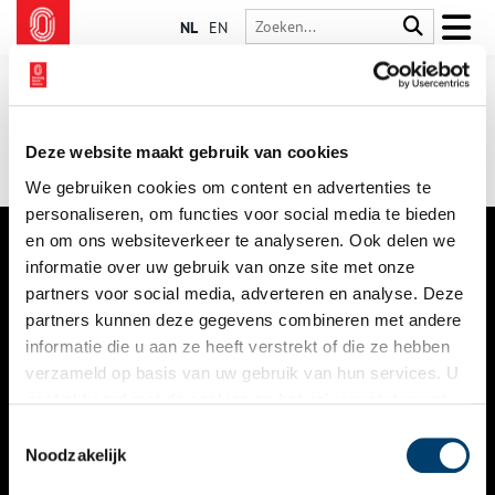
NL
EN
Deze website maakt gebruik van cookies
We gebruiken cookies om content en advertenties te
personaliseren, om functies voor social media te bieden
en om ons websiteverkeer te analyseren. Ook delen we
informatie over uw gebruik van onze site met onze
VERHALEN
partners voor social media, adverteren en analyse. Deze
NIEUWS
partners kunnen deze gegevens combineren met andere
informatie die u aan ze heeft verstrekt of die ze hebben
KALENDER
verzameld op basis van uw gebruik van hun services. U
gaat akkoord met de cookies en het
privacystatement
THEMA’S
als u onze website blijft gebruiken.
Toestemmingsselectie
ACTIVITEITEN
Noodzakelijk