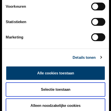
VIDEO’S
Voorkeuren
OVER ONS
Statistieken
CONTACT
NIEUWSBRIEF
Marketing
DISCLAIMER
Details tonen
PRIVACY
TOEGANKELIJKHEID
Alle cookies toestaan
Volg ONH op social media
Selectie toestaan
Alleen noodzakelijke cookies
© ONH | 2026