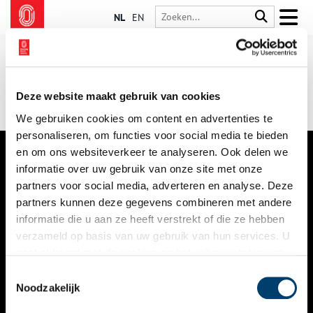
NL
EN
Deze website maakt gebruik van cookies
We gebruiken cookies om content en advertenties te
personaliseren, om functies voor social media te bieden
en om ons websiteverkeer te analyseren. Ook delen we
informatie over uw gebruik van onze site met onze
VERHALEN
partners voor social media, adverteren en analyse. Deze
NIEUWS
partners kunnen deze gegevens combineren met andere
informatie die u aan ze heeft verstrekt of die ze hebben
KALENDER
verzameld op basis van uw gebruik van hun services. U
gaat akkoord met de cookies en het
privacystatement
THEMA’S
als u onze website blijft gebruiken.
Toestemmingsselectie
ACTIVITEITEN
Noodzakelijk