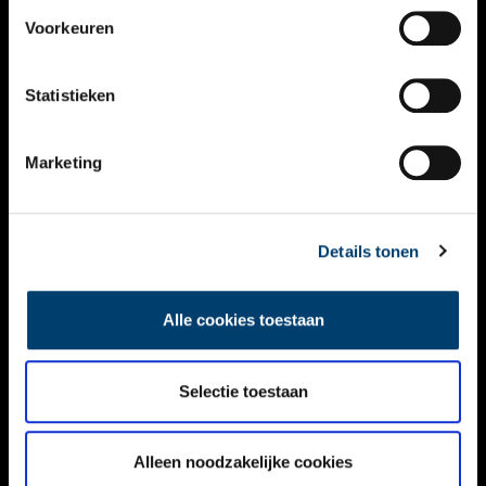
VIDEO’S
Voorkeuren
OVER ONS
Statistieken
CONTACT
NIEUWSBRIEF
Marketing
DISCLAIMER
Details tonen
PRIVACY
TOEGANKELIJKHEID
Alle cookies toestaan
Volg ONH op social media
Selectie toestaan
Alleen noodzakelijke cookies
© ONH | 2026