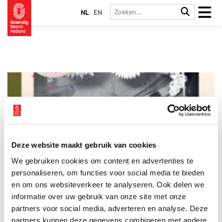
NL
EN
Deze website maakt gebruik van cookies
HVHB-minisymposium: ‘Hoe vertel je het verhaal over het
We gebruiken cookies om content en advertenties te
verleden’
personaliseren, om functies voor social media te bieden
Naar aanleiding van het verschijnen van nummer 200 van
HeerlijkHeden organiseert de Historische Vereniging
en om ons websiteverkeer te analyseren. Ook delen we
Heemstede-Bennebroek (HVHB) op 17 mei het minisymposium
informatie over uw gebruik van onze site met onze
‘Hoe vertel je het verhaal over het verleden’. De redactie van
1 min
partners voor social media, adverteren en analyse. Deze
Oneindig Noord-Holland is hier aanwezig om een presentatie
te verzorgen over het online vertellen van historische
partners kunnen deze gegevens combineren met andere