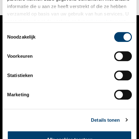
verhalen.
informatie die u aan ze heeft verstrekt of die ze hebben
verzameld op basis van uw gebruik van hun services. U
gaat akkoord met de cookies en het
privacystatement
als u onze website blijft gebruiken.
Toestemmingsselectie
VERHALEN
Noodzakelijk
NIEUWS
Voorkeuren
KALENDER
THEMA’S
Statistieken
ACTIVITEITEN
Marketing
VIDEO’S
OVER ONS
Details tonen
CONTACT