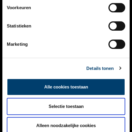
VIDEO’S
Voorkeuren
OVER ONS
Statistieken
CONTACT
NIEUWSBRIEF
Marketing
DISCLAIMER
Details tonen
PRIVACY
TOEGANKELIJKHEID
Alle cookies toestaan
Volg ONH op social media
Selectie toestaan
Alleen noodzakelijke cookies
© ONH | 2026