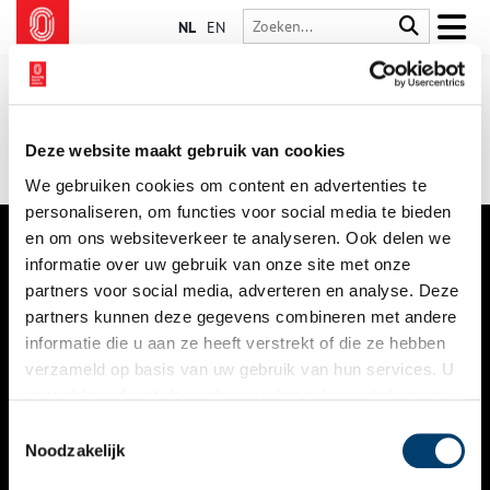
NL
EN
Deze website maakt gebruik van cookies
We gebruiken cookies om content en advertenties te
personaliseren, om functies voor social media te bieden
en om ons websiteverkeer te analyseren. Ook delen we
informatie over uw gebruik van onze site met onze
VERHALEN
partners voor social media, adverteren en analyse. Deze
NIEUWS
partners kunnen deze gegevens combineren met andere
informatie die u aan ze heeft verstrekt of die ze hebben
KALENDER
verzameld op basis van uw gebruik van hun services. U
gaat akkoord met de cookies en het
privacystatement
THEMA’S
als u onze website blijft gebruiken.
Toestemmingsselectie
ACTIVITEITEN
Noodzakelijk