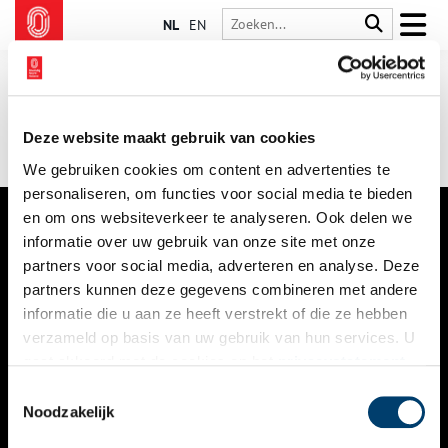
NL
EN
Deze website maakt gebruik van cookies
We gebruiken cookies om content en advertenties te
personaliseren, om functies voor social media te bieden
en om ons websiteverkeer te analyseren. Ook delen we
informatie over uw gebruik van onze site met onze
VERHALEN
partners voor social media, adverteren en analyse. Deze
NIEUWS
partners kunnen deze gegevens combineren met andere
informatie die u aan ze heeft verstrekt of die ze hebben
KALENDER
verzameld op basis van uw gebruik van hun services. U
gaat akkoord met de cookies en het
privacystatement
THEMA’S
als u onze website blijft gebruiken.
Toestemmingsselectie
ACTIVITEITEN
Noodzakelijk