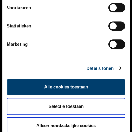
VIDEO’S
Voorkeuren
OVER ONS
Statistieken
CONTACT
NIEUWSBRIEF
Marketing
DISCLAIMER
Details tonen
PRIVACY
TOEGANKELIJKHEID
Alle cookies toestaan
Volg ONH op social media
Selectie toestaan
Alleen noodzakelijke cookies
© ONH | 2026