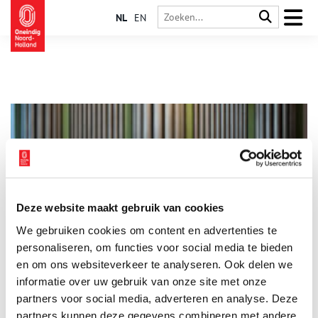
NL
EN
Deze website maakt gebruik van cookies
Onder de Zwaan: Luthers erfgoed komt tot leven
We gebruiken cookies om content en advertenties te
Vanaf maart 2026 opent het Luther Museum de
tentoonstelling ‘Onder de Zwaan’, een tentoonstelling over
personaliseren, om functies voor social media te bieden
levend luthers erfgoed uit heel Nederland. Ontdek bijzondere
en om ons websiteverkeer te analyseren. Ook delen we
objecten, persoonlijke verhalen en inspirerende tradities. Een
informatie over uw gebruik van onze site met onze
7 min
tentoonstelling over zorg, verbinding en een eigen stem – die
laat zien wat het betekent om luthers te zijn, toen én nu.
partners voor social media, adverteren en analyse. Deze
partners kunnen deze gegevens combineren met andere