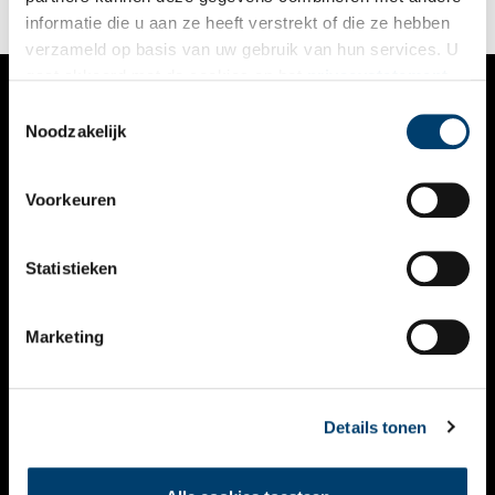
informatie die u aan ze heeft verstrekt of die ze hebben
verzameld op basis van uw gebruik van hun services. U
gaat akkoord met de cookies en het
privacystatement
als u onze website blijft gebruiken.
Toestemmingsselectie
VERHALEN
Noodzakelijk
NIEUWS
Voorkeuren
KALENDER
THEMA’S
Statistieken
ACTIVITEITEN
Marketing
VIDEO’S
OVER ONS
Details tonen
CONTACT