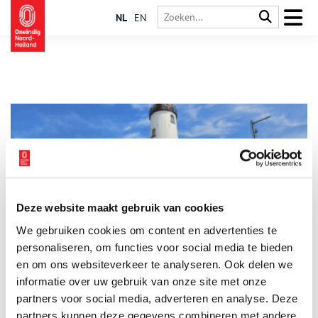
NL
EN
Deze website maakt gebruik van cookies
Nieuwe tv-serie: Vuurtorenverhalen
We gebruiken cookies om content en advertenties te
In het nieuwe MAX-programma Vuurtorenverhalen bezoekt
Kefah Allush acht vuurtorens langs de Nederlandse kust. Hij
personaliseren, om functies voor social media te bieden
zoekt uit hoe het mogelijk is dat deze vuurtorens oorlogen,
en om ons websiteverkeer te analyseren. Ook delen we
stormen en de digitalisering overleefden en waarom deze
informatie over uw gebruik van onze site met onze
4 min
gebouwen nog steeds bestaansrecht hebben. Ook ontmoet hij
in de vuurtorens in Egmond aan Zee, Burgh-Haamstede,
partners voor social media, adverteren en analyse. Deze
IJmuiden, Vlieland, Hoek van Holland, Urk, Texel en Enkhuizen
partners kunnen deze gegevens combineren met andere