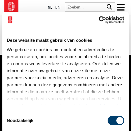
NL
EN
Deze website maakt gebruik van cookies
We gebruiken cookies om content en advertenties te
personaliseren, om functies voor social media te bieden
en om ons websiteverkeer te analyseren. Ook delen we
informatie over uw gebruik van onze site met onze
VERHALEN
partners voor social media, adverteren en analyse. Deze
NIEUWS
partners kunnen deze gegevens combineren met andere
informatie die u aan ze heeft verstrekt of die ze hebben
KALENDER
verzameld op basis van uw gebruik van hun services. U
gaat akkoord met de cookies en het
privacystatement
THEMA’S
als u onze website blijft gebruiken.
Toestemmingsselectie
ACTIVITEITEN
Noodzakelijk