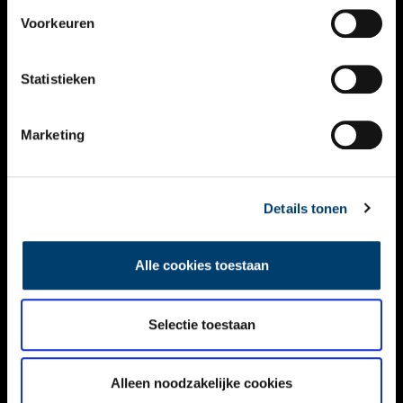
VIDEO’S
Voorkeuren
OVER ONS
Statistieken
CONTACT
NIEUWSBRIEF
Marketing
DISCLAIMER
Details tonen
PRIVACY
TOEGANKELIJKHEID
Alle cookies toestaan
Volg ONH op social media
Selectie toestaan
Alleen noodzakelijke cookies
© ONH | 2026