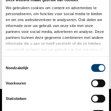
We gebruiken cookies om content en advertenties te
personaliseren, om functies voor social media te bieden
en om ons websiteverkeer te analyseren. Ook delen we
informatie over uw gebruik van onze site met onze
partners voor social media, adverteren en analyse. Deze
partners kunnen deze gegevens combineren met andere
Oldtimerdag in Medemblik
informatie die u aan ze heeft verstrekt of die ze hebben
Aankomend weekend wordt het weer genieten tijdens de
verzameld op basis van uw gebruik van hun services. U
Oldtimerdag in het historische centrum van Medemblik.
gaat akkoord met de cookies en het
privacystatement
Zondag 21 juli komen klassiekers vanuit heel Nederland onze
kant weer op. De organisatie (Stichting Evenementen
als u onze website blijft gebruiken.
Toestemmingsselectie
1 min
Medemblik) verwacht veel oldtimers en oude bromfietsen. Er is
Noodzakelijk
muziek op diverse terrassen en ook de winkels zijn geopend.
Voorkeuren
Statistieken
VERHALEN