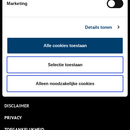
NIEUWS
Marketing
KALENDER
THEMA’S
Details tonen
ACTIVITEITEN
Alle cookies toestaan
VIDEO’S
Selectie toestaan
OVER ONS
CONTACT
Alleen noodzakelijke cookies
NIEUWSBRIEF
DISCLAIMER
PRIVACY
TOEGANKELIJKHEID