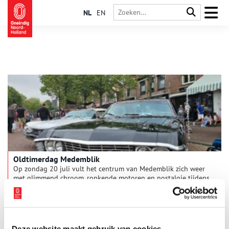
NL
EN
Oldtimerdag Medemblik
Op zondag 20 juli vult het centrum van Medemblik zich weer
met glimmend chroom, ronkende motoren en nostalgie tijdens
de jaarlijkse Oldtimerdag. Vanuit het hele land trekken
liefhebbers met hun klassieke voertuigen naar het historische
1 min
stadje aan het IJsselmeer.
Deze website maakt gebruik van cookies