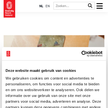
NL
EN
Deze website maakt gebruik van cookies
Vroeg bloemstilleven van Odilon Redon naar het Van
We gebruiken cookies om content en advertenties te
Gogh Museum
personaliseren, om functies voor social media te bieden
Het schilderij Bloempjes in een kopje van Chinees porselein
(1884) van Odilon Redon (1840-1916) is uit privébezit in
en om ons websiteverkeer te analyseren. Ook delen we
eigendom overgedragen aan de Staat der Nederlanden en ter
informatie over uw gebruik van onze site met onze
plaatsing toevertrouwd aan het Van Gogh Museum. Het
1 min
partners voor social media, adverteren en analyse. Deze
schilderij betreft een vroeg bloemstilleven, uitgevoerd in
olieverf op paneel en van bescheiden formaat (27 x 15,5 cm).
partners kunnen deze gegevens combineren met andere