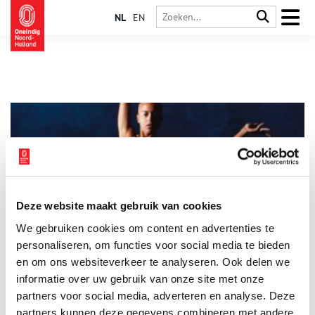
NL
EN
Deze website maakt gebruik van cookies
Oceanista – Fashion & Sea
We gebruiken cookies om content en advertenties te
Dit najaar presenteert Het Scheepvaartmuseum Oceanista –
Fashion & Sea. Een veelzijdige modetentoonstelling die het
personaliseren, om functies voor social media te bieden
maritieme verleden, het modebeeld van nu en de duurzame
en om ons websiteverkeer te analyseren. Ook delen we
toekomst van kleding met elkaar verbindt.
informatie over uw gebruik van onze site met onze
2 min
partners voor social media, adverteren en analyse. Deze
partners kunnen deze gegevens combineren met andere