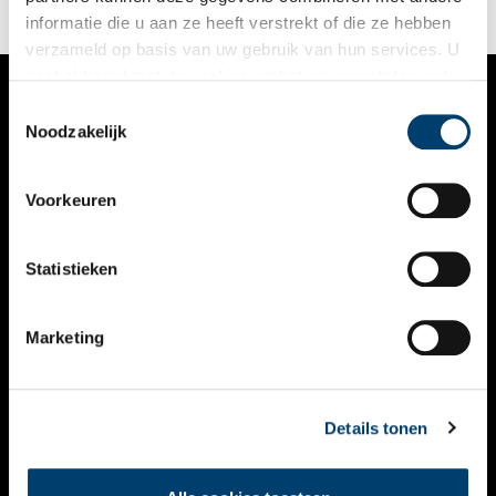
informatie die u aan ze heeft verstrekt of die ze hebben
verzameld op basis van uw gebruik van hun services. U
gaat akkoord met de cookies en het
privacystatement
als u onze website blijft gebruiken.
Toestemmingsselectie
VERHALEN
Noodzakelijk
NIEUWS
Voorkeuren
KALENDER
THEMA’S
Statistieken
ACTIVITEITEN
Marketing
VIDEO’S
OVER ONS
Details tonen
CONTACT