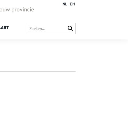
NL
EN
jouw provincie
AART