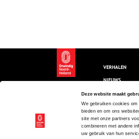
VERHALEN
NIEUWS
KALENDER
Deze website maakt gebru
We gebruiken cookies om c
THEMA’S
bieden en om ons websitev
ACTIVITEITEN
site met onze partners vo
combineren met andere inf
VIDEO’S
uw gebruik van hun servic