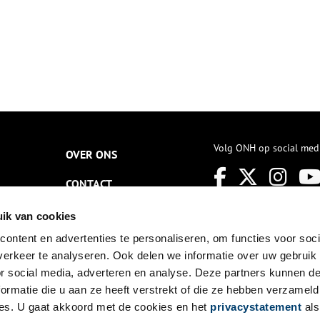
Volg ONH op social med
OVER ONS
CONTACT
NIEUWSBRIEF
ik van cookies
ontent en advertenties te personaliseren, om functies voor soci
DISCLAIMER
erkeer te analyseren. Ook delen we informatie over uw gebruik
PRIVACY
or social media, adverteren en analyse. Deze partners kunnen 
ormatie die u aan ze heeft verstrekt of die ze hebben verzameld
TOEGANKELIJKHEID
es. U gaat akkoord met de cookies en het
privacystatement
als