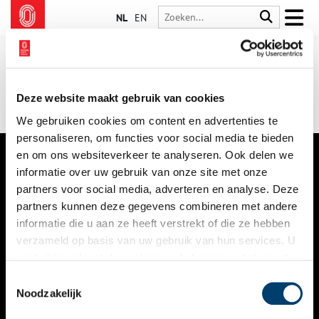
NL
EN
Deze website maakt gebruik van cookies
We gebruiken cookies om content en advertenties te
personaliseren, om functies voor social media te bieden
en om ons websiteverkeer te analyseren. Ook delen we
informatie over uw gebruik van onze site met onze
VERHALEN
partners voor social media, adverteren en analyse. Deze
NIEUWS
partners kunnen deze gegevens combineren met andere
informatie die u aan ze heeft verstrekt of die ze hebben
KALENDER
verzameld op basis van uw gebruik van hun services. U
gaat akkoord met de cookies en het
privacystatement
THEMA’S
als u onze website blijft gebruiken.
Toestemmingsselectie
ACTIVITEITEN
Noodzakelijk