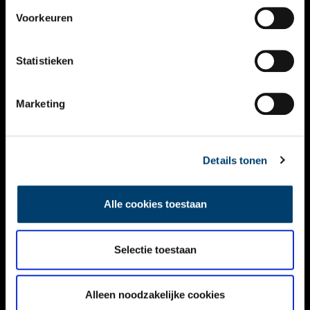
VIDEO’S
Voorkeuren
OVER ONS
Statistieken
CONTACT
NIEUWSBRIEF
Marketing
DISCLAIMER
Details tonen
PRIVACY
TOEGANKELIJKHEID
Alle cookies toestaan
Volg ONH op social media
Selectie toestaan
Alleen noodzakelijke cookies
© ONH | 2026