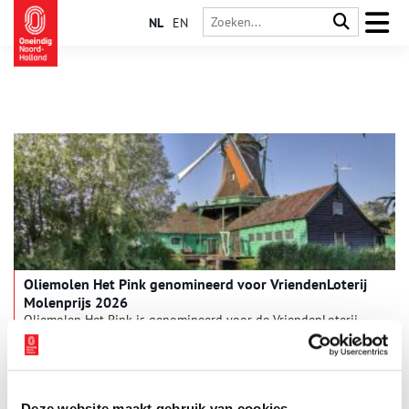
NL
EN
Oliemolen Het Pink genomineerd voor VriendenLoterij
Molenprijs 2026
Oliemolen Het Pink is genomineerd voor de VriendenLoterij
Molenprijs 2026. Samen met vier andere molens uit Nederland
maakt Het Pink kans op de hoofdprijs van € 50.000 voor een
bijzonder restauratie- en herbestemmingsproject.
1 min
Deze website maakt gebruik van cookies