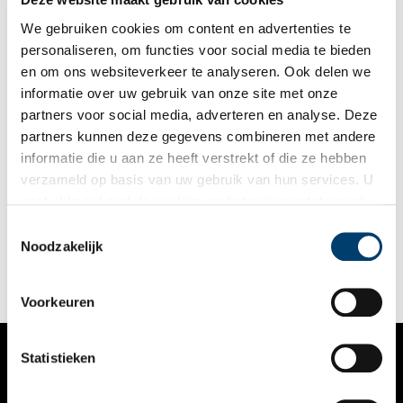
We gebruiken cookies om content en advertenties te
personaliseren, om functies voor social media te bieden
en om ons websiteverkeer te analyseren. Ook delen we
informatie over uw gebruik van onze site met onze
partners voor social media, adverteren en analyse. Deze
partners kunnen deze gegevens combineren met andere
Nominatieperiode Erfgoedvrijwilligersprijs van start
informatie die u aan ze heeft verstrekt of die ze hebben
Vanaf 1 juni kunnen vrijwilligersteams uit de erfgoedwereld
verzameld op basis van uw gebruik van hun services. U
worden genomineerd voor de Erfgoedvrijwilligersprijs 2026.
gaat akkoord met de cookies en het
privacystatement
Met de prijs zet het ministerie van Onderwijs, Cultuur en
Wetenschap teams in het zonnetje die zich sterk maken voor
als u onze website blijft gebruiken.
Toestemmingsselectie
1 min
cultureel erfgoed in Nederland. Nieuw dit jaar is dat iedere
Noodzakelijk
provinciale finalist gegarandeerd € 1.000 ontvangt.
Voorkeuren
Statistieken
VERHALEN