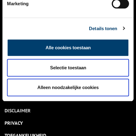
NIEUWS
Marketing
KALENDER
THEMA’S
Details tonen
ACTIVITEITEN
Alle cookies toestaan
VIDEO’S
Selectie toestaan
OVER ONS
CONTACT
Alleen noodzakelijke cookies
NIEUWSBRIEF
DISCLAIMER
PRIVACY
TOEGANKELIJKHEID