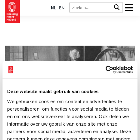
NL
EN
Deze website maakt gebruik van cookies
Weverijen van Laren
We gebruiken cookies om content en advertenties te
De voorouders van Laren hebben zich zo’n 250 jaar bezig
gehouden met spinnen en weven – met de textielnijverheid.
personaliseren, om functies voor social media te bieden
Weven begon in Laren in het verleden als thuisarbeid en later
en om ons websiteverkeer te analyseren. Ook delen we
werd er fabrieksmatig gewerkt. Eeuwenlang heeft een groot
informatie over uw gebruik van onze site met onze
1 min
deel van de bevolking van Laren “om den brode” gesponnen
en geweven.
partners voor social media, adverteren en analyse. Deze
partners kunnen deze gegevens combineren met andere