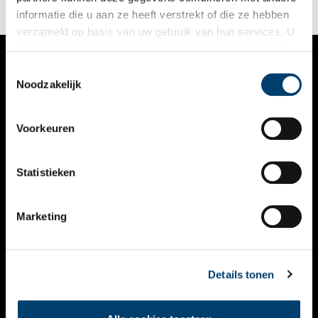
informatie die u aan ze heeft verstrekt of die ze hebben
verzameld op basis van uw gebruik van hun services. U
gaat akkoord met de cookies en het
privacystatement
als u onze website blijft gebruiken.
Toestemmingsselectie
VERHALEN
Noodzakelijk
NIEUWS
Voorkeuren
KALENDER
THEMA’S
Statistieken
ACTIVITEITEN
Marketing
VIDEO’S
OVER ONS
Details tonen
CONTACT