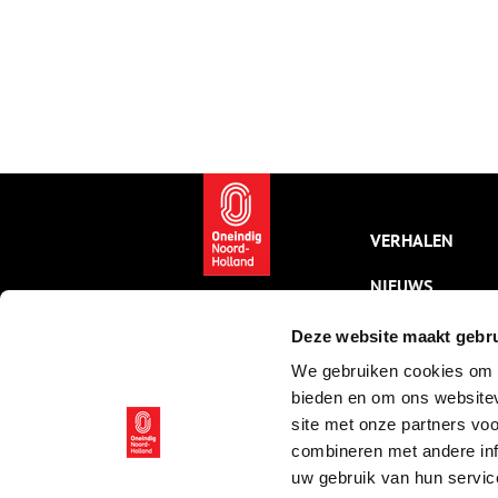
VERHALEN
NIEUWS
KALENDER
Deze website maakt gebru
We gebruiken cookies om c
THEMA’S
bieden en om ons websitev
ACTIVITEITEN
site met onze partners vo
combineren met andere inf
VIDEO’S
uw gebruik van hun servic