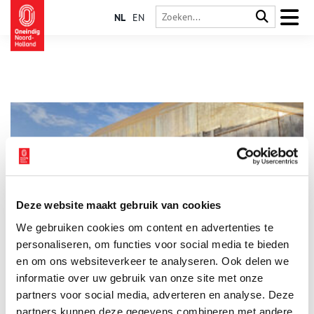
NL
EN
Deze website maakt gebruik van cookies
Onderhoud historische Nieuwe Achtkant in Weesp
We gebruiken cookies om content en advertenties te
afgerond
personaliseren, om functies voor social media te bieden
Het groot onderhoud aan de historische schans Nieuwe
Achtkant in Weesp is afgerond. Deze schans maakt deel uit van
en om ons websiteverkeer te analyseren. Ook delen we
2 verdedigingslinies die vroeger Weesp en het achterliggende
informatie over uw gebruik van onze site met onze
gebied beschermden. Met het herstel is het vestingkarakter
1 min
partners voor social media, adverteren en analyse. Deze
van de stad verder versterkt.
partners kunnen deze gegevens combineren met andere