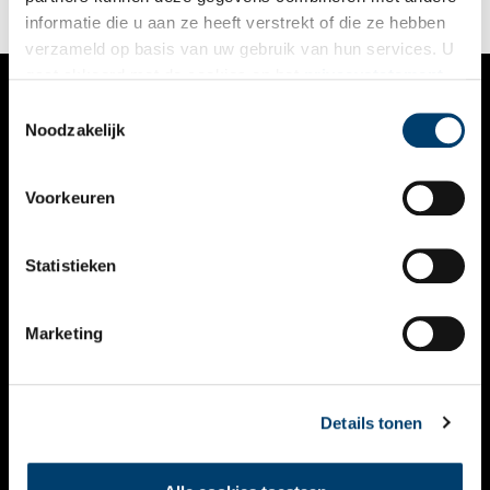
informatie die u aan ze heeft verstrekt of die ze hebben
verzameld op basis van uw gebruik van hun services. U
gaat akkoord met de cookies en het
privacystatement
als u onze website blijft gebruiken.
Toestemmingsselectie
VERHALEN
Noodzakelijk
NIEUWS
Voorkeuren
KALENDER
THEMA’S
Statistieken
ACTIVITEITEN
Marketing
VIDEO’S
OVER ONS
Details tonen
CONTACT