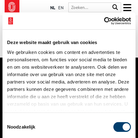
NL
EN
Deze website maakt gebruik van cookies
We gebruiken cookies om content en advertenties te
personaliseren, om functies voor social media te bieden
en om ons websiteverkeer te analyseren. Ook delen we
informatie over uw gebruik van onze site met onze
VERHALEN
partners voor social media, adverteren en analyse. Deze
NIEUWS
partners kunnen deze gegevens combineren met andere
informatie die u aan ze heeft verstrekt of die ze hebben
KALENDER
verzameld op basis van uw gebruik van hun services. U
gaat akkoord met de cookies en het
privacystatement
THEMA’S
als u onze website blijft gebruiken.
Toestemmingsselectie
ACTIVITEITEN
Noodzakelijk