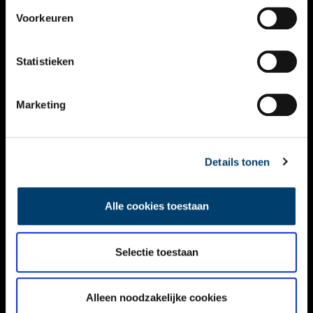
VIDEO’S
Voorkeuren
OVER ONS
Statistieken
CONTACT
NIEUWSBRIEF
Marketing
DISCLAIMER
Details tonen
PRIVACY
TOEGANKELIJKHEID
Alle cookies toestaan
Volg ONH op social media
Selectie toestaan
Alleen noodzakelijke cookies
© ONH | 2026