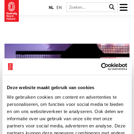
NL
EN
Deze website maakt gebruik van cookies
Wie wint de VriendenLoterij Molenprijs 2024?
We gebruiken cookies om content en advertenties te
De Hollandsche Molen organiseert in samenwerking met de
VriendenLoterij dit jaar de 14de editie van de VriendenLoterij
personaliseren, om functies voor social media te bieden
Molenprijs. Vier molens strijden om de hoofdprijs van €
en om ons websiteverkeer te analyseren. Ook delen we
75.000. Een prachtig bedrag waarmee een molendroom kan
informatie over uw gebruik van onze site met onze
3 min
worden gerealiseerd. De uitdaging voor de enthousiaste
vrijwilligers van deze molens is om zoveel mogelijk stemmen
partners voor social media, adverteren en analyse. Deze
te werven.
partners kunnen deze gegevens combineren met andere