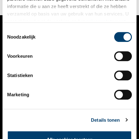
informatie die u aan ze heeft verstrekt of die ze hebben
verzameld op basis van uw gebruik van hun services. U
gaat akkoord met de cookies en het
privacystatement
als u onze website blijft gebruiken.
Toestemmingsselectie
VERHALEN
Noodzakelijk
NIEUWS
Voorkeuren
KALENDER
THEMA’S
Statistieken
ACTIVITEITEN
Marketing
VIDEO’S
OVER ONS
Details tonen
CONTACT