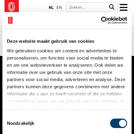
NL
EN
Deze website maakt gebruik van cookies
We gebruiken cookies om content en advertenties te
personaliseren, om functies voor social media te bieden
en om ons websiteverkeer te analyseren. Ook delen we
informatie over uw gebruik van onze site met onze
VERHALEN
partners voor social media, adverteren en analyse. Deze
NIEUWS
partners kunnen deze gegevens combineren met andere
informatie die u aan ze heeft verstrekt of die ze hebben
KALENDER
verzameld op basis van uw gebruik van hun services. U
gaat akkoord met de cookies en het
privacystatement
THEMA’S
als u onze website blijft gebruiken.
Toestemmingsselectie
ACTIVITEITEN
Noodzakelijk