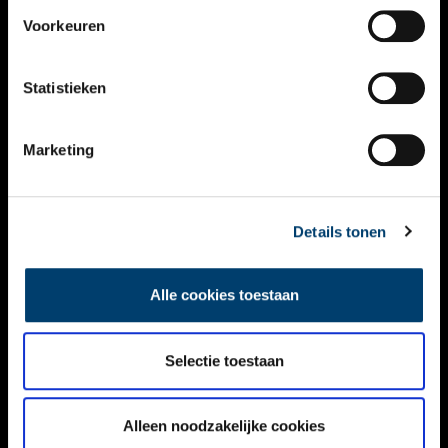
VIDEO’S
Voorkeuren
OVER ONS
Statistieken
CONTACT
NIEUWSBRIEF
Marketing
DISCLAIMER
Details tonen
PRIVACY
TOEGANKELIJKHEID
Alle cookies toestaan
Volg ONH op social media
Selectie toestaan
Alleen noodzakelijke cookies
© ONH | 2026