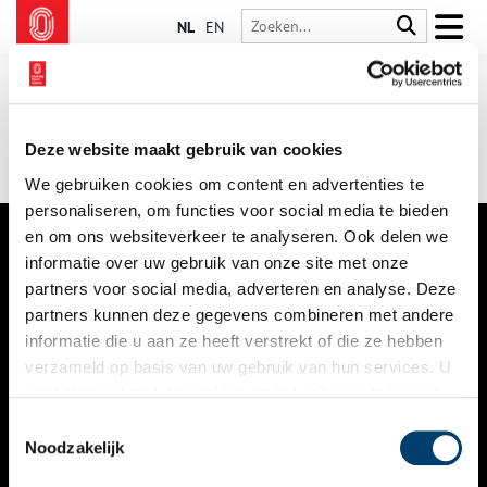
NL
EN
Deze website maakt gebruik van cookies
We gebruiken cookies om content en advertenties te
personaliseren, om functies voor social media te bieden
en om ons websiteverkeer te analyseren. Ook delen we
informatie over uw gebruik van onze site met onze
VERHALEN
partners voor social media, adverteren en analyse. Deze
NIEUWS
partners kunnen deze gegevens combineren met andere
informatie die u aan ze heeft verstrekt of die ze hebben
KALENDER
verzameld op basis van uw gebruik van hun services. U
gaat akkoord met de cookies en het
privacystatement
THEMA’S
als u onze website blijft gebruiken.
Toestemmingsselectie
ACTIVITEITEN
Noodzakelijk