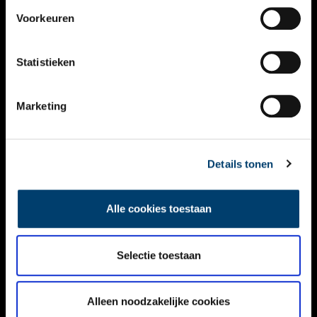
VIDEO’S
Voorkeuren
OVER ONS
Statistieken
CONTACT
NIEUWSBRIEF
Marketing
DISCLAIMER
Details tonen
PRIVACY
TOEGANKELIJKHEID
Alle cookies toestaan
Volg ONH op social media
Selectie toestaan
Alleen noodzakelijke cookies
© ONH | 2026